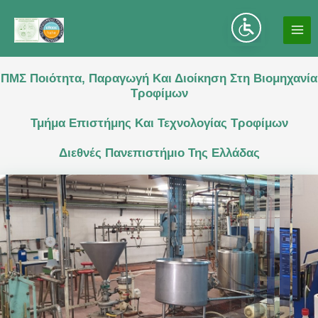
Μετάβαση
στο
MA
περιεχόμενο
ME
ΠΜΣ Ποιότητα, Παραγωγή Και Διοίκηση Στη Βιομηχανία
Τροφίμων
Τμήμα Επιστήμης Και Τεχνολογίας Τροφίμων
Διεθνές Πανεπιστήμιο Της Ελλάδας
ΑΝΑΚΟΙΝΩΣΗ / ΠΡΟΚΗΡΥΞΗ ΝΕΟΥ ΚΥΚΛΟΥ 2026-27
ΑΝΑΚΟΙΝΩΣΗ / ΠΡΟΚΗΡΥΞΗ ΝΕΟΥ ΚΥΚΛ